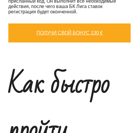
присланный код. Он выполнит все необходимые
действия, после чего ваша БК Лига ставок
регистрация будет оконченной.
ПОЛУЧИ СВОЙ БОНУС 130 €
Как быстро
пройти