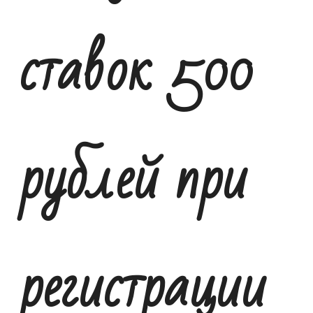
ставок 500
рублей при
регистрации