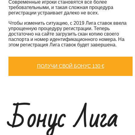
Современные игроки становятся все более
требовательными, и такая сложная процедура
регистрации устраивает далеко не всех.
Чтобы изменить ситуацию, с 2019 Лига ставок ввела
упрощенную процедуру регистрации. Теперь
достаточно на сайте загрузить скан копию своего
паспорта и номер идентификационного номера. На
этом регистрация Лига ставок будет завершена.
ПОЛУЧИ СВОЙ БОНУС 130 €
Бонус Лига